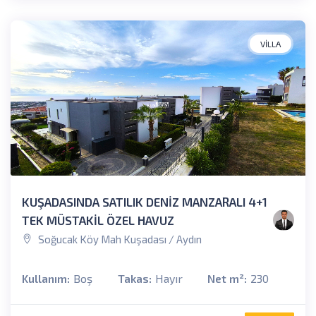
VILLA
KUŞADASINDA SATILIK DENİZ MANZARALI 4+1
TEK MÜSTAKİL ÖZEL HAVUZ
Soğucak Köy Mah Kuşadası / Aydın
Kullanım:
Boş
Takas:
Hayır
Net m²:
230