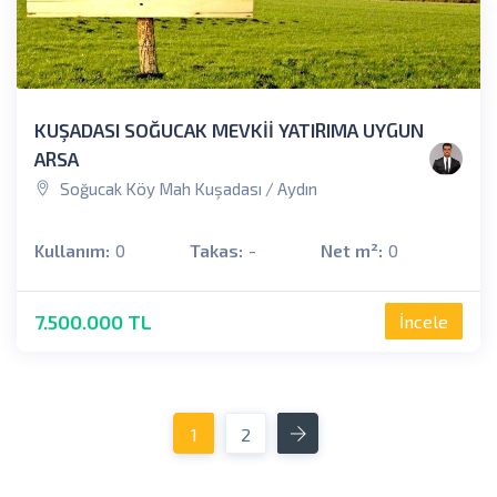
KUŞADASI SOĞUCAK MEVKİİ YATIRIMA UYGUN
ARSA
Soğucak Köy Mah Kuşadası / Aydın
Kullanım:
0
Takas:
-
Net m²:
0
7.500.000 TL
İncele
İleri
1
2