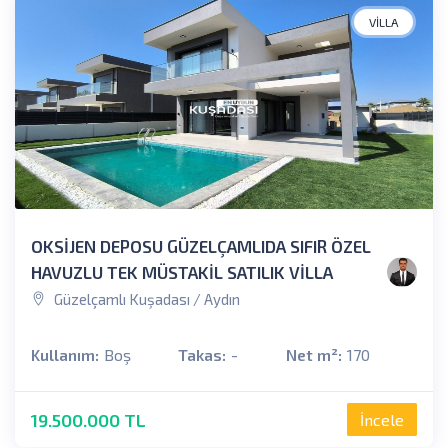
VILLA
OKSİJEN DEPOSU GÜZELÇAMLIDA SIFIR ÖZEL
HAVUZLU TEK MÜSTAKİL SATILIK VİLLA
Güzelçamlı Kuşadası / Aydın
Kullanım:
Boş
Takas:
-
Net m²:
170
19.500.000 TL
İncele