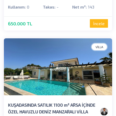
Kullanım:
0
Takas:
-
Net m²:
143
650.000 TL
İncele
VILLA
KUŞADASINDA SATILIK 1100 m² ARSA İÇİNDE
ÖZEL HAVUZLU DENİZ MANZARALI VİLLA