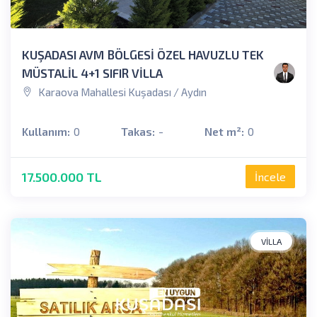
KUŞADASI AVM BÖLGESİ ÖZEL HAVUZLU TEK
MÜSTALİL 4+1 SIFIR VİLLA
Karaova Mahallesi Kuşadası / Aydın
Kullanım:
0
Takas:
-
Net m²:
0
17.500.000 TL
İncele
VILLA