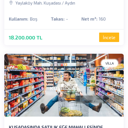
Yaylaköy Mah. Kuşadası / Aydın
Kullanım:
Boş
Takas:
-
Net m²:
160
18.200.000 TL
İncele
VILLA
KUŞADASINDA SATILIK EGE MAHALLESİNDE