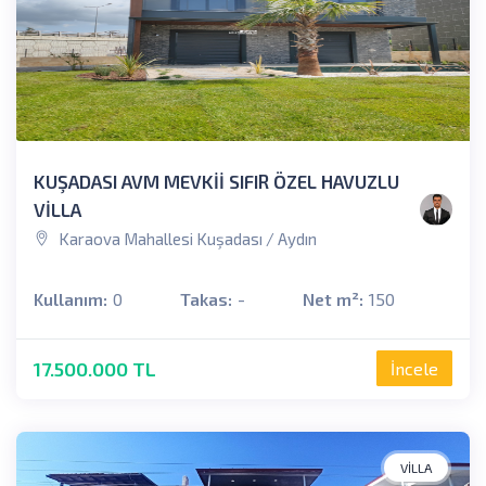
KUŞADASI AVM MEVKİİ SIFIR ÖZEL HAVUZLU
VİLLA
Karaova Mahallesi Kuşadası / Aydın
Kullanım:
0
Takas:
-
Net m²:
150
17.500.000 TL
İncele
VILLA