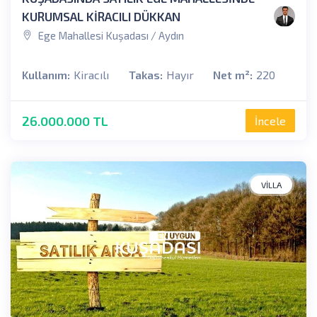
KURUMSAL KİRACILI DÜKKAN
Ege Mahallesi Kuşadası / Aydın
Kullanım:
Kiracılı
Takas:
Hayır
Net m²:
220
26.000.000 TL
İncele
VILLA