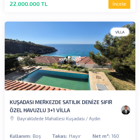
22.000.000 TL
İncele
VILLA
KUŞADASI MERKEZDE SATILIK DENİZE SIFIR
ÖZEL HAVUZLU 3+1 VİLLA
Bayraklıdede Mahallesi Kuşadası / Aydın
Kullanım:
Boş
Takas:
Hayır
Net m²:
160