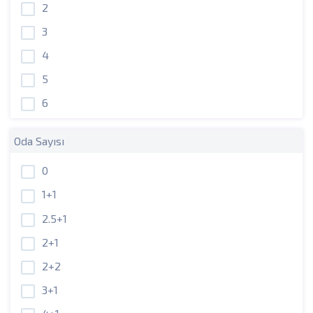
2
3
4
5
6
Oda Sayısı
0
1+1
2.5+1
2+1
2+2
3+1